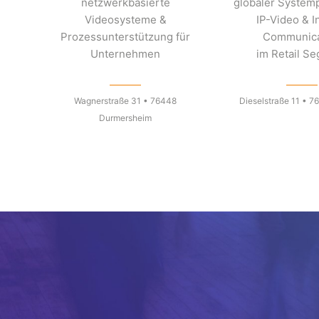
netzwerkbasierte
globaler Systemp
Videosysteme &
IP-Video & I
Prozessunterstützung für
Communica
Unternehmen
im Retail S
Wagnerstraße 31 • 76448
Dieselstraße 11 • 7
Durmersheim