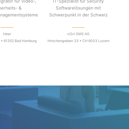
grator für Video-,
IT-Spezialist für Security
herheits- &
Softwarelösungen mit
nagementsysteme
Schwerpunkt in der Schweiz
Heer
vi2vi GMS AG
5 • 61352 Bad Homburg
Hirschengraben 33 • CH 6003 Luzern