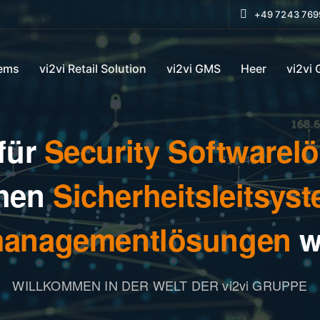
+49 7243 769
tems
vi2vi Retail Solution
vi2vi GMS
Heer
vi2vi
 für
Security Softwarel
chen
Sicherheitsleitsys
managementlösungen
w
WILLKOMMEN IN DER WELT DER vi2vi GRUPPE