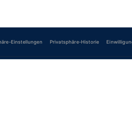
häre-Einstellungen
Privatsphäre-Historie
Einwilligu
GMS AG
ngraben 33
zern, Schweiz
240 77 77
2vi-gms.ch