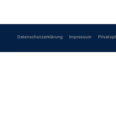
Datenschutzerklärung
Impressum
Privatsp
vi2vi Retail Solution GmbH
vi2vi 
Dieselstraße 11
Hirsche
76316 Malsch
6003 Lu
+49 7243 76999 100
+41 41 
info@vi2vi-retail-solution.com
info@vi