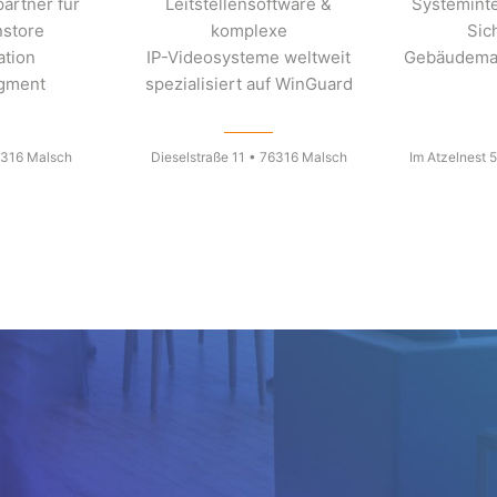
artner für
Leitstellensoftware &
Systeminte
nstore
komplexe
Sic
tion
IP-Videosysteme weltweit
Gebäudema
egment
spezialisiert auf WinGuard
6316 Malsch
Dieselstraße 11 • 76316 Malsch
Im Atzelnest 