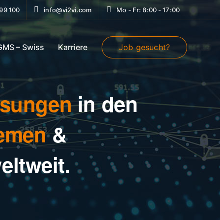
99 100
info@vi2vi.com
Mo - Fr: 8:00 - 17:00
Job gesucht?
 GMS – Swiss
Karriere
ösungen
in den
temen
&
eltweit.