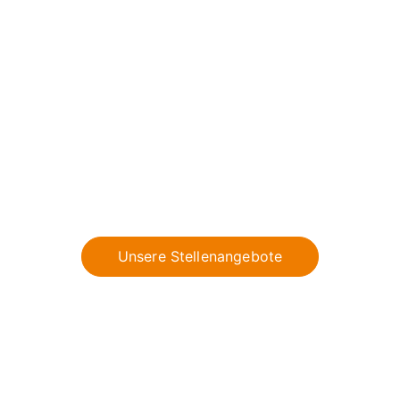
Sie suchen einen
Job - wir stellen ein
Krisensicher arbeiten in einem technisch innovativen
Bereich mit digitaler Arbeitswelt, vielfältigen
Sozialleistungen, fairem Lohn,
Weiterentwicklungsmöglichkeiten und tollen
Firmenevents.
Unsere Stellenangebote