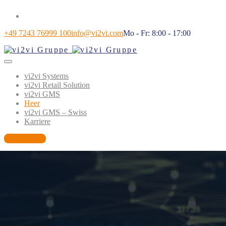
+49 7243 76999 100
info@vi2vi.com
Mo - Fr: 8:00 - 17:00
vi2vi Systems
vi2vi Retail Solution
vi2vi GMS
Heer
vi2vi GMS – Swiss
Karriere
Job gesucht?