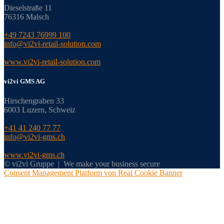
Dieselstraße 11
76316 Malsch
+49 7243 76999 100
info@vi2vi-retail-solution.com
www.vi2vi-retail-solution.com
vi2vi GMS AG
Hirschengraben 33
6003 Luzern, Schweiz
+41 41 240 77 77
info@vi2vi-gms.ch
www.vi2vi-gms.ch
© vi2vi Gruppe | We make your business secure
Consent Management Platform von Real Cookie Banner